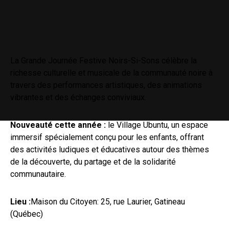
La Grande Journée Festive Noirs-Si-Sons célèbre la
richesse culturelle et musicale de la communauté noire à
travers des performances artistiques, des animations
vibrantes et des échanges conviviaux.
Nouveauté cette année :
le Village Ubuntu, un espace
immersif spécialement conçu pour les enfants, offrant
des activités ludiques et éducatives autour des thèmes
de la découverte, du partage et de la solidarité
communautaire.
Lieu :
Maison du Citoyen: 25, rue Laurier, Gatineau
(Québec)